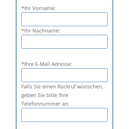
Bitte
*Ihr Vorname:
lasse
dieses
Feld
*Ihr Nachname:
leer.
Bitte
*Ihre E-Mail Adresse:
lasse
dieses
Feld
Falls Sie einen Rückruf wünschen,
leer.
geben Sie bitte Ihre
Telefonnummer an: